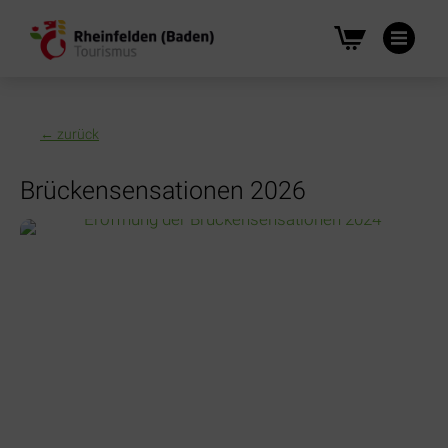
Na
üb
← zurück
Brückensensationen 2026