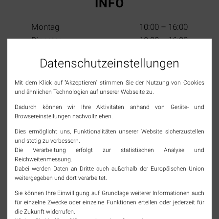
INFO
Montag
10:00 – 16:00
Dienstag
10:00 – 16:00
Mittwoch
10:00 – 13:00
Datenschutz­einstellungen
Donnerstag
10:00 – 16:00
Freitag
10:00 – 16:00
Mit dem Klick auf "Akzeptieren" stimmen Sie der Nutzung von Cookies
Samstag
10:00 – 13:00
und ähnlichen Technologien auf unserer Webseite zu.
(2. & 4. im Monat)
Sonn- & Feiertage
geschlossen
Dadurch können wir Ihre Aktivitäten anhand von Geräte- und
Browsereinstellungen nachvollziehen.
Dies ermöglicht uns, Funktionalitäten unserer Website sicherzustellen
SOCIAL MEDIA
und stetig zu verbessern.
Die Verarbeitung erfolgt zur statistischen Analyse und
Reichweitenmessung.
Jetzt Tourismus Rheinfelden (Baden) folgen und
Dabei werden Daten an Dritte auch außerhalb der Europäischen Union
immer top informiert bleiben!
weitergegeben und dort verarbeitet.
instagram
Sie können Ihre Einwilligung auf Grundlage weiterer Informationen auch
für einzelne Zwecke oder einzelne Funktionen erteilen oder jederzeit für
die Zukunft widerrufen.