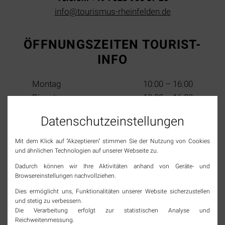
info@tourismus-rheinfelden.de
ÖFFNUNGSZEITEN TOURIST-
INFO
Montag
10:00 – 16:00
Dienstag
10:00 – 16:00
Mittwoch
10:00 – 13:00
Datenschutz­einstellungen
Donnerstag
10:00 – 16:00
Freitag
10:00 – 16:00
Mit dem Klick auf "Akzeptieren" stimmen Sie der Nutzung von Cookies
Samstag
10:00 – 13:00
und ähnlichen Technologien auf unserer Webseite zu.
(2. & 4. im Monat)
Sonn- & Feiertage
geschlossen
Dadurch können wir Ihre Aktivitäten anhand von Geräte- und
Browsereinstellungen nachvollziehen.
Dies ermöglicht uns, Funktionalitäten unserer Website sicherzustellen
SOCIAL MEDIA
und stetig zu verbessern.
Die Verarbeitung erfolgt zur statistischen Analyse und
Reichweitenmessung.
Jetzt Tourismus Rheinfelden (Baden) folgen und