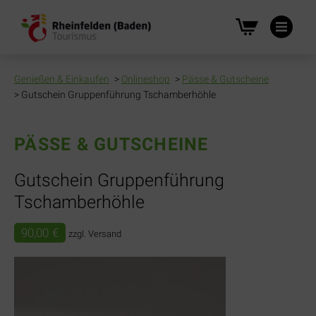
Na
üb
Genießen & Einkaufen
Onlineshop
Pässe & Gutscheine
Gutschein Gruppenführung Tschamberhöhle
PÄSSE & GUTSCHEINE
Gutschein Gruppenführung
Tschamberhöhle
90,00
€
zzgl. Versand