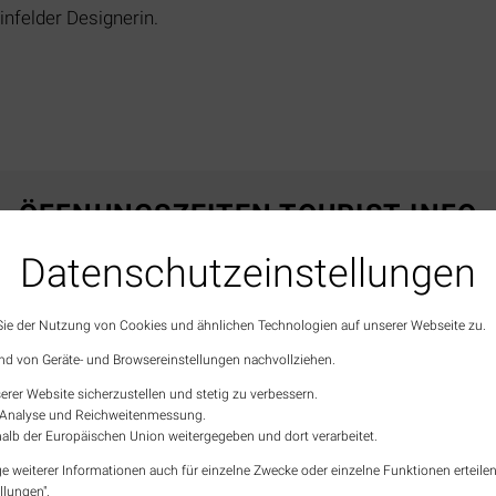
infelder Designerin.
ÖFFNUNGSZEITEN TOURIST-INFO
Datenschutz­einstellungen
Montag
10:00 – 16:00
Dienstag
10:00 – 16:00
Mittwoch
10:00 – 13:00
 Sie der Nutzung von Cookies und ähnlichen Technologien auf unserer Webseite zu.
Donnerstag
10:00 – 16:00
nd von Geräte- und Browsereinstellungen nachvollziehen.
Freitag
10:00 – 16:00
erer Website sicherzustellen und stetig zu verbessern.
Samstag
10:00 – 13:00
en Analyse und Reichweitenmessung.
(2. & 4. im Monat)
alb der Europäischen Union weitergegeben und dort verarbeitet.
Sonn- & Feiertage
geschlossen
e weiterer Informationen auch für einzelne Zwecke oder einzelne Funktionen erteilen 
llungen".