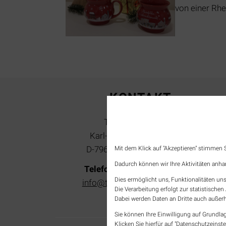
von einer Rhe
KONTAKT
Tourist-Information
Karl-Fürstenberg-Straße 14
D-79618 Rheinfelden (Baden)
Mit dem Klick auf "Akzeptieren" stimmen
Dadurch können wir Ihre Aktivitäten anha
Telefon: +49 7623 966 87 20
Dies ermöglicht uns, Funktionalitäten uns
info@tourismus-rheinfelden.de
Die Verarbeitung erfolgt zur statistisch
Dabei werden Daten an Dritte auch außerh
Sie können Ihre Einwilligung auf Grundlag
Klicken Sie hierfür auf "Datenschutzeinste