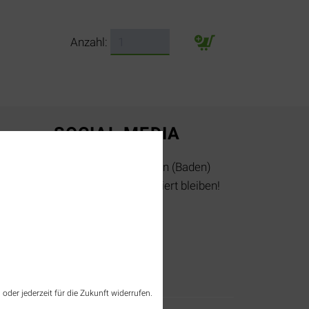
Anzahl:
SOCIAL MEDIA
Jetzt Tourismus Rheinfelden (Baden)
folgen und immer top informiert bleiben!
instagram
facebook
oder jederzeit für die Zukunft widerrufen.