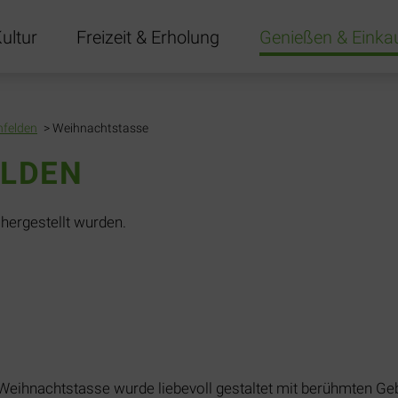
ultur
Freizeit & Erholung
Genießen & Einka
gen
nfelden
Weihnachtstasse
ELDEN
 hergestellt wurden.
Weihnachtstasse wurde liebevoll gestaltet mit berühmten Ge