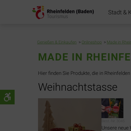
Navigation
Stadt & K
übersprin
Genießen & Einkaufen
Onlineshop
Made in Rhei
MADE IN RHEINF
Hier finden Sie Produkte, die in Rheinfelden
Weihnachtstasse
Best.-Nr. 3045
Unsere neue 