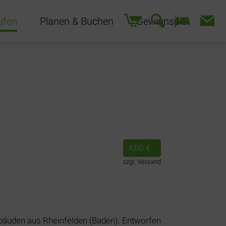
Navigation
ufen
Planen & Buchen
Gewinnspiel
überspringen
4,00
€
zzgl. Versand
bäuden aus Rheinfelden (Baden). Entworfen