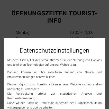
ÖFFNUNGSZEITEN TOURIST-
INFO
Montag
10:00 – 16:00
Dienstag
10:00 – 16:00
Mittwoch
10:00 – 13:00
Datenschutz­einstellungen
Donnerstag
10:00 – 16:00
Freitag
10:00 – 16:00
Mit dem Klick auf "Akzeptieren" stimmen Sie der Nutzung von Cookies
Samstag
10:00 – 13:00
und ähnlichen Technologien auf unserer Webseite zu.
(2. & 4. im Monat)
Sonn- & Feiertage
geschlossen
Dadurch können wir Ihre Aktivitäten anhand von Geräte- und
Browsereinstellungen nachvollziehen.
Dies ermöglicht uns, Funktionalitäten unserer Website sicherzustellen
SOCIAL MEDIA
und stetig zu verbessern.
Die Verarbeitung erfolgt zur statistischen Analyse und
Reichweitenmessung.
Jetzt Tourismus Rheinfelden (Baden) folgen und
Dabei werden Daten an Dritte auch außerhalb der Europäischen Union
immer top informiert bleiben!
weitergegeben und dort verarbeitet.