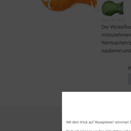
Best.-Nr. 3016
Der Wickelfi
mitzunehmen. 
Wertsachen be
sauberen und 
P
W
KONTAKT
Mit dem Klick auf "Akzeptieren" stimmen