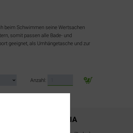
 auch beim Schwimmen seine Wertsachen
ern, somit passen alle Bade- und
port geeignet, als Umhängetasche und zur
Anzahl:
SOCIAL MEDIA