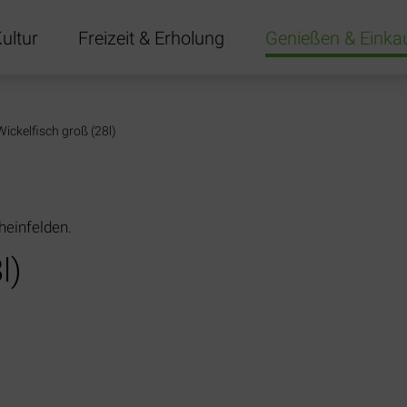
ultur
Freizeit & Erholung
Genießen & Einka
gen
Wickelfisch groß (28l)
heinfelden.
l)