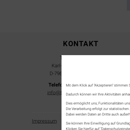
KONTAKT
Tourist-Information
Karl-Fürstenberg-Straße 14
D-79618 Rheinfelden (Baden)
Telefon: +49 7623 966 87 20
Mit dem Klick auf "Akzeptieren" stimmen
info@tourismus-rheinfelden.de
Dadurch können wir Ihre Aktivitäten anha
Dies ermöglicht uns, Funktionalitäten uns
Die Verarbeitung erfolgt zur statistisch
Dabei werden Daten an Dritte auch außerh
Navigation
Impressum
Presse-Ecke
Datenschu
Sie können Ihre Einwilligung auf Grundlag
überspringen
Klicken Sie hierfür auf "Datenschutzeinste