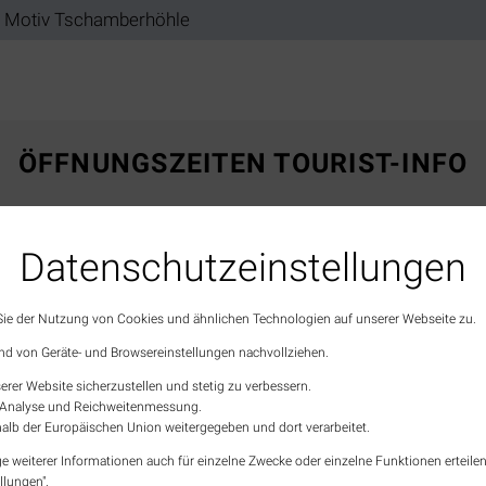
ÖFFNUNGSZEITEN TOURIST-INFO
Montag
10:00 – 16:00
Dienstag
10:00 – 16:00
Datenschutz­einstellungen
Mittwoch
10:00 – 13:00
Donnerstag
10:00 – 16:00
 Sie der Nutzung von Cookies und ähnlichen Technologien auf unserer Webseite zu.
Freitag
10:00 – 16:00
nd von Geräte- und Browsereinstellungen nachvollziehen.
Samstag
10:00 – 13:00
(2. & 4. im Monat)
erer Website sicherzustellen und stetig zu verbessern.
Sonn- & Feiertage
geschlossen
en Analyse und Reichweitenmessung.
alb der Europäischen Union weitergegeben und dort verarbeitet.
tzerklärung
AGB
Wirtschaftsförderung
Stadt
e weiterer Informationen auch für einzelne Zwecke oder einzelne Funktionen erteilen 
llungen".