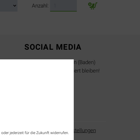
Anzahl:
SOCIAL MEDIA
Jetzt Tourismus Rheinfelden (Baden)
folgen und immer top informiert bleiben!
instagram
facebook
verwaltung
Datenschutzeinstellungen
oder jederzeit für die Zukunft widerrufen.