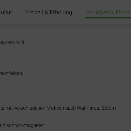
ultur
Freizeit & Erholung
Genießen & Einka
gen
Magnete rund
heinfelden.
e mit verschiedenen Motiven nach Wahl, ⌀ ca. 5,5 cm
flichtfeld
ühlschrankmagnete
*