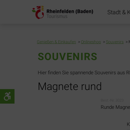
Navigation
Stadt & K
übersprin
Genießen & Einkaufen
Onlineshop
Souvenirs
SOUVENIRS
Hier finden Sie spannende Souvenirs aus R
Magnete rund
Best.-Nr. 3023
Runde Magnet
P
K