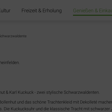
ultur
Freizeit & Erholung
Genießen & Einka
gen
Schwarzwaldente
heinfelden.
hut & Karl Kuckuck - zwei stylische Schwarzwaldenten.
Bollenhut und das schöne Trachtenkleid mit Dekolleté mache
. Die Kuckucksuhr und die klassische Tracht mit schwarzer