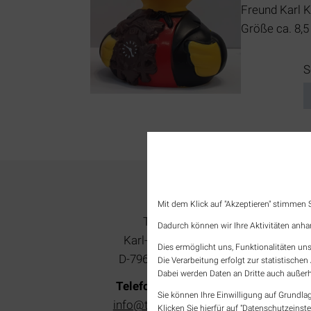
Freund Karl 
Größe ca. 8,5
P
S
KONTAKT
Mit dem Klick auf "Akzeptieren" stimmen
Tourist-Information
Dadurch können wir Ihre Aktivitäten anha
Karl-Fürstenberg-Straße 14
Dies ermöglicht uns, Funktionalitäten uns
D-79618 Rheinfelden (Baden)
Die Verarbeitung erfolgt zur statistisch
Dabei werden Daten an Dritte auch außerh
Telefon: +49 7623 966 87 20
Sie können Ihre Einwilligung auf Grundlag
info@tourismus-rheinfelden.de
Klicken Sie hierfür auf "Datenschutzeinste