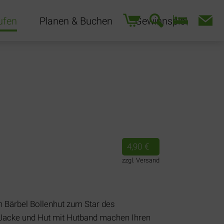
Navigation
ufen
Planen & Buchen
Gewinnspiel
überspringen
4,90
€
zzgl. Versand
n Bärbel Bollenhut zum Star des
 Jacke und Hut mit Hutband machen Ihren