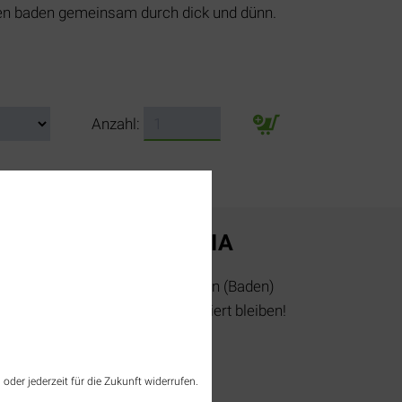
ten baden gemeinsam durch dick und dünn.
Anzahl:
SOCIAL MEDIA
Jetzt Tourismus Rheinfelden (Baden)
folgen und immer top informiert bleiben!
instagram
oder jederzeit für die Zukunft widerrufen.
facebook