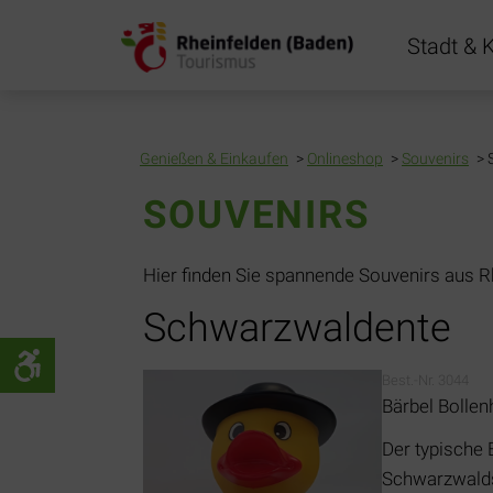
Navigation
Stadt & K
übersprin
Genießen & Einkaufen
Onlineshop
Souvenirs
SOUVENIRS
Hier finden Sie spannende Souvenirs aus R
Schwarzwaldente
Best.-Nr. 3044
Bärbel Bollen
Der typische 
Schwarzwalds