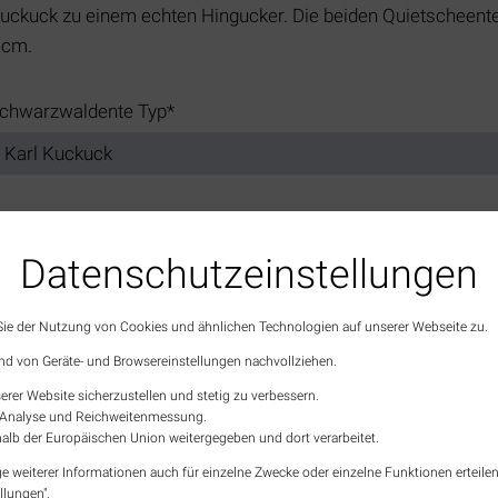
Kuckuck zu einem echten Hingucker. Die beiden Quietscheen
 cm.
flichtfeld
chwarzwaldente Typ
*
Datenschutz­einstellungen
ÖFFNUNGSZEITEN TOURIST-INFO
 Sie der Nutzung von Cookies und ähnlichen Technologien auf unserer Webseite zu.
Montag
10:00 – 16:00
nd von Geräte- und Browsereinstellungen nachvollziehen.
Dienstag
10:00 – 16:00
erer Website sicherzustellen und stetig zu verbessern.
Mittwoch
10:00 – 13:00
en Analyse und Reichweitenmessung.
alb der Europäischen Union weitergegeben und dort verarbeitet.
Donnerstag
10:00 – 16:00
Freitag
10:00 – 16:00
e weiterer Informationen auch für einzelne Zwecke oder einzelne Funktionen erteilen 
llungen".