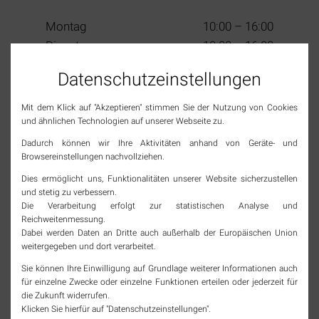
Montag
10:00 – 16:00
Dienstag
10:00 – 16:00
Mittwoch
10:00 – 13:00
Datenschutz­einstellungen
Donnerstag
10:00 – 16:00
Freitag
10:00 – 16:00
Mit dem Klick auf "Akzeptieren" stimmen Sie der Nutzung von Cookies
Samstag
10:00 – 13:00
und ähnlichen Technologien auf unserer Webseite zu.
(2. & 4. im Monat)
Sonn- & Feiertage
geschlossen
Dadurch können wir Ihre Aktivitäten anhand von Geräte- und
Browsereinstellungen nachvollziehen.
Dies ermöglicht uns, Funktionalitäten unserer Website sicherzustellen
SOCIAL MEDIA
und stetig zu verbessern.
Die Verarbeitung erfolgt zur statistischen Analyse und
Reichweitenmessung.
Jetzt Tourismus Rheinfelden (Baden) folgen und
Dabei werden Daten an Dritte auch außerhalb der Europäischen Union
immer top informiert bleiben!
weitergegeben und dort verarbeitet.
instagram
Sie können Ihre Einwilligung auf Grundlage weiterer Informationen auch
für einzelne Zwecke oder einzelne Funktionen erteilen oder jederzeit für
die Zukunft widerrufen.
facebook
Klicken Sie hierfür auf "Datenschutzeinstellungen".