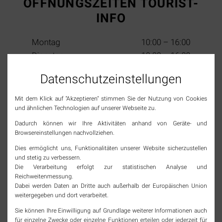
ÖFFNUNGSZEITEN TOURIST-
INFO
Montag
10:00 – 16:00
Dienstag
10:00 – 16:00
Mittwoch
10:00 – 13:00
Datenschutz­einstellungen
Donnerstag
10:00 – 16:00
Freitag
10:00 – 16:00
Mit dem Klick auf "Akzeptieren" stimmen Sie der Nutzung von Cookies
Samstag
10:00 – 13:00
und ähnlichen Technologien auf unserer Webseite zu.
(2. & 4. im Monat)
Sonn- & Feiertage
geschlossen
Dadurch können wir Ihre Aktivitäten anhand von Geräte- und
Browsereinstellungen nachvollziehen.
Dies ermöglicht uns, Funktionalitäten unserer Website sicherzustellen
SOCIAL MEDIA
und stetig zu verbessern.
Die Verarbeitung erfolgt zur statistischen Analyse und
Reichweitenmessung.
Jetzt Tourismus Rheinfelden (Baden) folgen und
Dabei werden Daten an Dritte auch außerhalb der Europäischen Union
immer top informiert bleiben!
weitergegeben und dort verarbeitet.
instagram
Sie können Ihre Einwilligung auf Grundlage weiterer Informationen auch
für einzelne Zwecke oder einzelne Funktionen erteilen oder jederzeit für