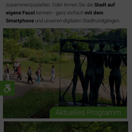
zusammenzustellen. Oder lernen Sie die
Stadt auf
eigene Faust
kennen - ganz einfach
mit dem
Smartphone
und unseren digitalen Stadtrundgängen.
Aktuelles Programm