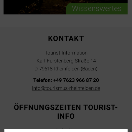
Wissenswertes
KONTAKT
Tourist-Information
Karl-Fürstenberg-Straße 14
D-79618 Rheinfelden (Baden)
Telefon: +49 7623 966 87 20
info@tourismus-rheinfelden.de
ÖFFNUNGSZEITEN TOURIST-
INFO
Siehe hier