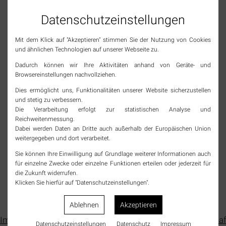
Datenschutz­einstellungen
ÖFFNUNGSZEITEN
TSCHAMBERHÖHLE
Mit dem Klick auf "Akzeptieren" stimmen Sie der Nutzung von Cookies
und ähnlichen Technologien auf unserer Webseite zu.
Siehe hier
Dadurch können wir Ihre Aktivitäten anhand von Geräte- und
Browsereinstellungen nachvollziehen.
Dies ermöglicht uns, Funktionalitäten unserer Website sicherzustellen
SOCIAL MEDIA
und stetig zu verbessern.
Die Verarbeitung erfolgt zur statistischen Analyse und
Reichweitenmessung.
Jetzt Tourismus Rheinfelden (Baden) folgen und
Dabei werden Daten an Dritte auch außerhalb der Europäischen Union
immer top informiert bleiben!
weitergegeben und dort verarbeitet.
instagram
Sie können Ihre Einwilligung auf Grundlage weiterer Informationen auch
für einzelne Zwecke oder einzelne Funktionen erteilen oder jederzeit für
die Zukunft widerrufen.
facebook
Klicken Sie hierfür auf "Datenschutzeinstellungen".
Ablehnen
Akzeptieren
Navigation
Impressum
Presse-
Datenschutzerklärung
AGB
Wirtscha
Datenschutz­einstellungen
Datenschutz
Impressum