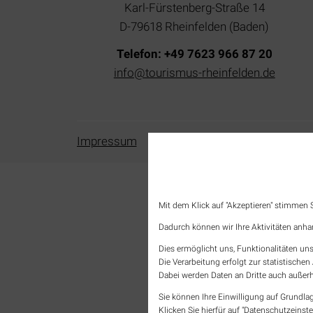
Karl-Fürstenberg-Straße 14
D-79618 Rheinfelden (Baden)
Telefon: +49 7623 966 87 20
info@tourismus-rheinfelden.de
Navigation
Impressum
Presse-Ecke
Datenschu
überspringen
Mit dem Klick auf "Akzeptieren" stimmen
Dadurch können wir Ihre Aktivitäten anha
Dies ermöglicht uns, Funktionalitäten uns
Die Verarbeitung erfolgt zur statistisch
Dabei werden Daten an Dritte auch außerh
Sie können Ihre Einwilligung auf Grundlag
Klicken Sie hierfür auf "Datenschutzeinste