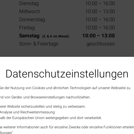
Dienstag
10:00 – 16:00
Mittwoch
10:00 – 13:00
Donnerstag
10:00 – 16:00
Freitag
10:00 – 16:00
Samstag
10:00 – 13:00
(2. & 4. im Monat)
Sonn- & Feiertage
geschlossen
tzerklärung
AGB
Wirtschaftsförderung
Stadt
Datenschutz­einstellungen
 Sie der Nutzung von Cookies und ähnlichen Technologien auf unserer Webseite zu.
nd von Geräte- und Browsereinstellungen nachvollziehen.
erer Website sicherzustellen und stetig zu verbessern.
en Analyse und Reichweitenmessung.
alb der Europäischen Union weitergegeben und dort verarbeitet.
e weiterer Informationen auch für einzelne Zwecke oder einzelne Funktionen erteilen 
llungen".