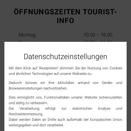
ÖFFNUNGSZEITEN TOURIST-
INFO
Montag
10:00 – 16:00
Dienstag
10:00 – 16:00
Mittwoch
10:00 – 13:00
Datenschutz­einstellungen
Donnerstag
10:00 – 16:00
Freitag
10:00 – 16:00
Mit dem Klick auf "Akzeptieren" stimmen Sie der Nutzung von Cookies
Samstag
10:00 – 13:00
und ähnlichen Technologien auf unserer Webseite zu.
(2. & 4. im Monat)
Sonn- & Feiertage
geschlossen
Dadurch können wir Ihre Aktivitäten anhand von Geräte- und
Browsereinstellungen nachvollziehen.
Dies ermöglicht uns, Funktionalitäten unserer Website sicherzustellen
SOCIAL MEDIA
und stetig zu verbessern.
Die Verarbeitung erfolgt zur statistischen Analyse und
Reichweitenmessung.
Jetzt Tourismus Rheinfelden (Baden) folgen und
Dabei werden Daten an Dritte auch außerhalb der Europäischen Union
immer top informiert bleiben!
weitergegeben und dort verarbeitet.