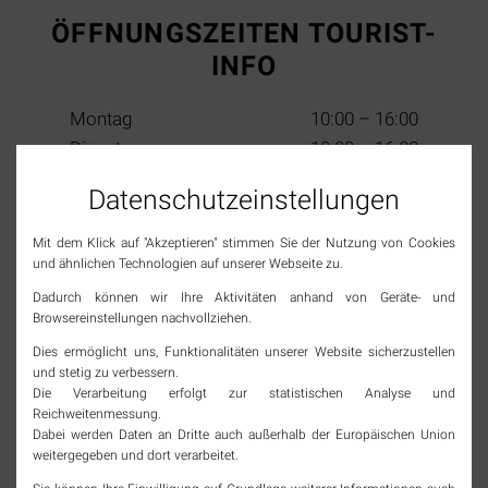
ÖFFNUNGSZEITEN TOURIST-
INFO
Montag
10:00 – 16:00
Dienstag
10:00 – 16:00
Mittwoch
10:00 – 13:00
Datenschutz­einstellungen
Donnerstag
10:00 – 16:00
Freitag
10:00 – 16:00
Mit dem Klick auf "Akzeptieren" stimmen Sie der Nutzung von Cookies
Samstag
10:00 – 13:00
und ähnlichen Technologien auf unserer Webseite zu.
(2. & 4. im Monat)
Sonn- & Feiertage
geschlossen
Dadurch können wir Ihre Aktivitäten anhand von Geräte- und
Browsereinstellungen nachvollziehen.
Dies ermöglicht uns, Funktionalitäten unserer Website sicherzustellen
SOCIAL MEDIA
und stetig zu verbessern.
Die Verarbeitung erfolgt zur statistischen Analyse und
Reichweitenmessung.
Jetzt Tourismus Rheinfelden (Baden) folgen und
Dabei werden Daten an Dritte auch außerhalb der Europäischen Union
immer top informiert bleiben!
weitergegeben und dort verarbeitet.